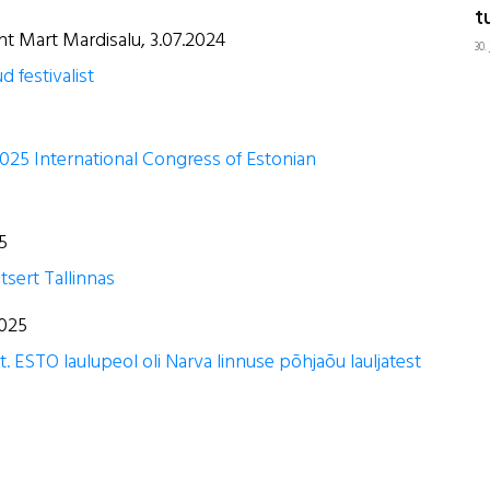
t
ht Mart Mardisalu, 3.07.2024
30.
 festivalist
025 International Congress of Estonian
25
ntsert Tallinnas
2025
. ESTO laulupeol oli Narva linnuse põhjaõu lauljatest