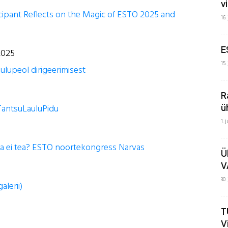
v
icipant Reflects on the Magic of ESTO 2025 and
16.
E
2025
15.
laulupeol dirigeerimisest
R
laTantsuLauluPidu
ü
1. 
a ei tea? ESTO noortekongress Narvas
Ü
V
30.
alerii)
T
V