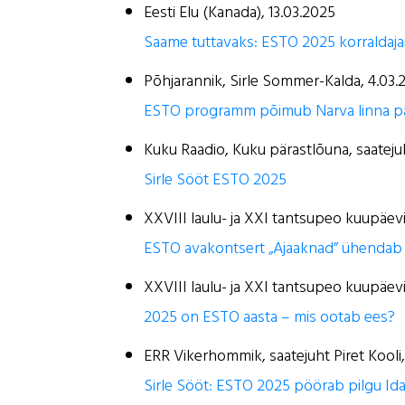
Eesti Elu (Kanada), 13.03.2025
Saame tuttavaks: ESTO 2025 korraldaja
Põhjarannik, Sirle Sommer-Kalda, 4.03.
ESTO programm põimub Narva linna pä
Kuku Raadio, Kuku pärastlõuna, saateju
Sirle Sööt ESTO 2025
XXVIII laulu- ja XXI tantsupeo kuupäevi
ESTO avakontsert „Ajaaknad” ühendab mi
XXVIII laulu- ja XXI tantsupeo kuupäev
2025 on ESTO aasta – mis ootab ees?
ERR Vikerhommik, saatejuht Piret Kooli,
Sirle Sööt: ESTO 2025 pöörab pilgu Id