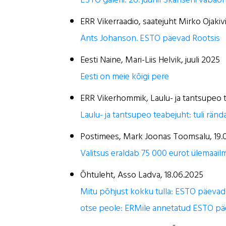
ERR Vikerraadio, saatejuht Mirko Ojakiv
Ants Johanson. ESTO päevad Rootsis
Eesti Naine, Mari-Liis Helvik, juuli 2025
Eesti on meie kõigi pere
ERR Vikerhommik, Laulu- ja tantsupeo
Laulu- ja tantsupeo teabejuht: tuli rän
Postimees, Mark Joonas Toomsalu, 19.
Valitsus eraldab 75 000 eurot ülemaail
Õhtuleht, Asso Ladva, 18.06.2025
Mitu põhjust kokku tulla: ESTO päevad 
otse peole: ERMile annetatud ESTO pä