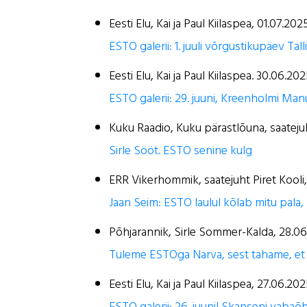
Eesti Elu, Kai ja Paul Kiilaspea, 01.07.202
ESTO galerii: 1. juuli võrgustikupäev Tal
Eesti Elu, Kai ja Paul Kiilaspea. 30.06.20
ESTO galerii: 29. juuni, Kreenholmi Ma
Kuku Raadio, Kuku pärastlõuna, saatej
Sirle Sööt. ESTO senine kulg
ERR Vikerhommik, saatejuht Piret Kooli
Jaan Seim: ESTO laulul kõlab mitu pala, 
Põhjarannik, Sirle Sommer-Kalda, 28.0
Tuleme ESTOga Narva, sest tahame, et
Eesti Elu, Kai ja Paul Kiilaspea, 27.06.20
ESTO galerii: 26. juunil Skanseni vab