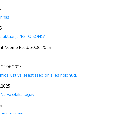
5
linnas
25
nufaktuur ja “ESTO SONG”
uht Neeme Raud, 30.06.2025
, 29.06.2025
mida just väliseestlased on alles hoidnud.
6.2025
 Narva oleks tugev
25
aõhumuuseumis