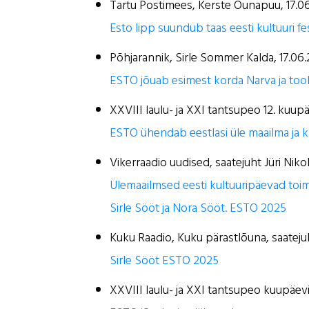
Tartu Postimees, Kerste Õunapuu, 17.0
Esto lipp suundub taas eesti kultuuri fes
Põhjarannik, Sirle Sommer Kalda, 17.06
ESTO jõuab esimest korda Narva ja toob
XXVIII laulu- ja XXI tantsupeo 12. kuu
ESTO ühendab eestlasi üle maailma ja ka
Vikerraadio uudised, saatejuht Jüri Niko
Ülemaailmsed eesti kultuuripäevad toim
Sirle Sööt ja Nora Sööt. ESTO 2025
Kuku Raadio, Kuku pärastlõuna, saatej
Sirle Sööt ESTO 2025
XXVIII laulu- ja XXI tantsupeo kuupäev