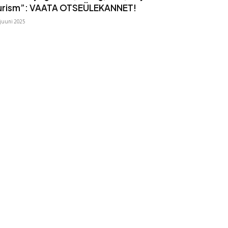
urism”: VAATA OTSEÜLEKANNET!
 juuni 2025