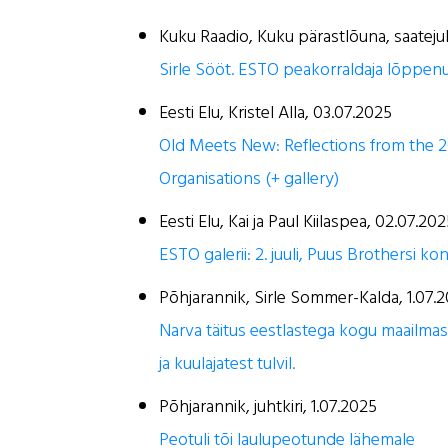
Kuku Raadio, Kuku pärastlõuna, saateju
Sirle Sööt. ESTO peakorraldaja lõppenud
Eesti Elu, Kristel Alla, 03.07.2025
Old Meets New: Reflections from the 2
Organisations (+ gallery)
Eesti Elu, Kai ja Paul Kiilaspea, 02.07.20
ESTO galerii: 2. juuli, Puus Brothersi ko
Põhjarannik, Sirle Sommer-Kalda, 1.07.
Narva täitus eestlastega kogu maailmast
ja kuulajatest tulvil.
Põhjarannik, juhtkiri, 1.07.2025
Peotuli tõi laulupeotunde lähemale