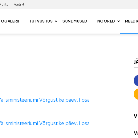
/ Liitu
Kontakt
OGALERII
TUTVUSTUS
SÜNDMUSED
NOORED
MEEDI
J
älisministeeriumi Võrgustike päev. I osa
V
älisministeeriumi Võrgustike päev. I osa
V