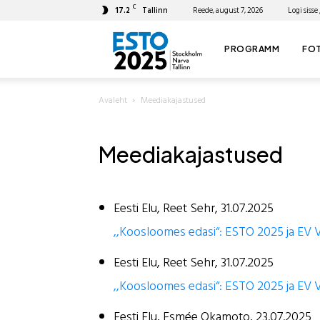
C
17.2
Tallinn
Reede, august 7, 2026
Logi sisse 
ESTO
PROGRAMM
FOT
Avaleht
Meediakajastused
2025
Meediakajastused
Eesti Elu, Reet Sehr, 31.07.2025
,,Koosloomes edasi“: ESTO 2025 ja EV V
Eesti Elu, Reet Sehr, 31.07.2025
,,Koosloomes edasi“: ESTO 2025 ja EV V
Eesti Elu, Esmée Okamoto, 23.07.2025