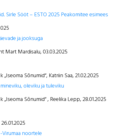
id. Sirle Sööt – ESTO 2025 Peakomitee esimees
2025
evade ja jooksuga
ht Mart Mardisalu, 03.03.2025
k „Iseoma Sõnumid“, Katriin Saa, 21.02.2025
neviku, oleviku ja tuleviku
ik „Iseoma Sõnumid“ , Reelika Lepp, 28.01.2025
 26.01.2025
a-Virumaa noortele