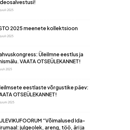
ideosalvestusi!
 juuli 2025
STO 2025 meenete kollektsioon
 juuli 2025
ahvuskongress: Üleilmne eestlus ja
hismälu. VAATA OTSEÜLEKANNET!
juuli 2025
leilmsete eestlaste võrgustike päev:
AATA OTSEÜLEKANNET!
 juuni 2025
ULEVIKUFOORUM “Võimalused Ida-
irumaal: julgeolek, areng, töö, äri ja