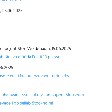
i, 25.06.2025
 teabejuht Sten Weidebaum, 15.06.2025
dab tänavu mööda Eestit 18 päeva
06.2025
msete eesti kultuuripäevade toetuseks
juhatavad sisse laulu- ja tantsupeo. Muuseumist
evade lipp seilab Stockholmi