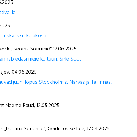
6.2025
tivalile
.2025
 rikkalikku külakosti
päevik „Iseoma Sõnumid“ 12.06.2025
nnab edasi meie kultuuri, Sirle Sööt
lajev, 04.06.2025
uvad juuni lõpus Stockholmis, Narvas ja Tallinnas,
uht Neeme Raud, 12.05.2025
ik „Iseoma Sõnumid“, Geidi Lovise Lee, 17.04.2025